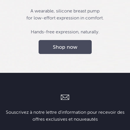
A wearable, silicone breast pump
for low-effort expression in comfort.
Hands-free expression, naturally.
Shop now
Souscrivez à notre lettre d’information pour recevoir des
offres exclusives et nouveautés