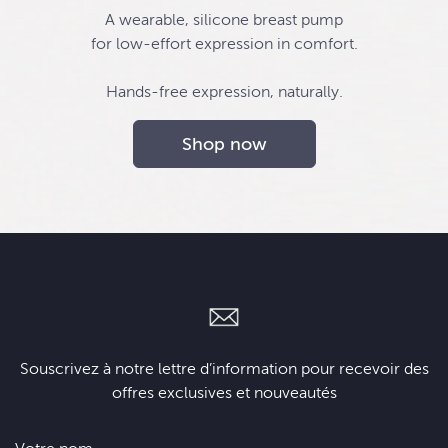
A wearable, silicone breast pump
for low-effort expression in comfort.
Hands-free expression, naturally.
Shop now
Souscrivez à notre lettre d’information pour recevoir des
offres exclusives et nouveautés