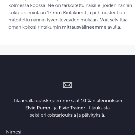
kolmessa koossa. Ne on tarkoitettu naisille, joiden nännin
koko on enintään 17 mm.Rintakumit ja pehmusteet on
mitoitettu nännin tyven leveyden mukaan. Voit selvittää
oman kokosi rintakumin
mittausvälineemme
avulla.
Tilaamalla uutiskirjeemme saat
10 %:n alennuksen
Elvie Pump
- ja
Elvie Trainer
‑tilauksista
sekä erikoistarjouksia ja päivityksiä.