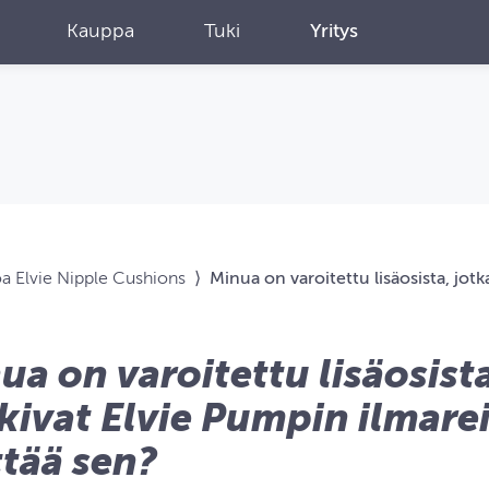
Kauppa
Tuki
Yritys
oa Elvie Nipple Cushions
⟩
Minua on varoitettu lisäosista, jotk
ua on varoitettu lisäosista
kivat Elvie Pumpin ilmarei
ttää sen?