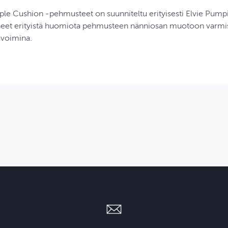
pple Cushion ‑pehmusteet on suunniteltu erityisesti Elvie Pumpi
äneet erityistä huomiota pehmusteen nänniosan muotoon varmi
avoimina.