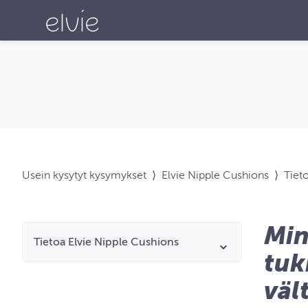
Usein kysytyt kysymykset
⟩
Elvie Nipple Cushions
⟩
Tiet
Min
Tietoa Elvie Nipple Cushions
tuk
väl