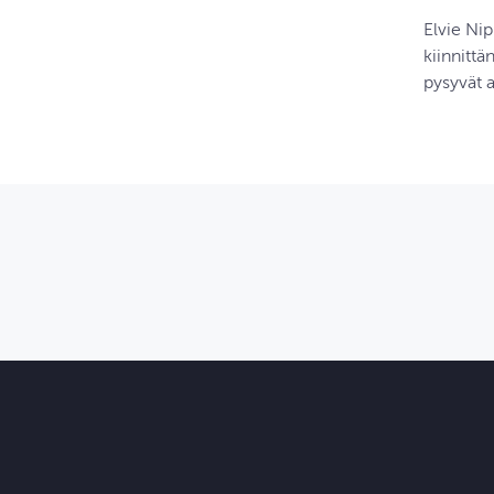
Elvie Ni
kiinnitt
pysyvät 