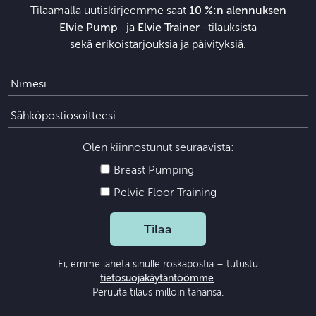
Tilaamalla uutiskirjeemme saat
10 %:n alennuksen
Elvie Pump
- ja
Elvie Trainer
‑tilauksista
sekä erikoistarjouksia ja päivityksiä.
Olen kiinnostunut seuraavista:
Breast Pumping
Pelvic Floor Training
Tilaa
Ei, emme lähetä sinulle roskapostia – tutustu
tietosuojakäytäntöömme
.
Peruuta tilaus milloin tahansa.