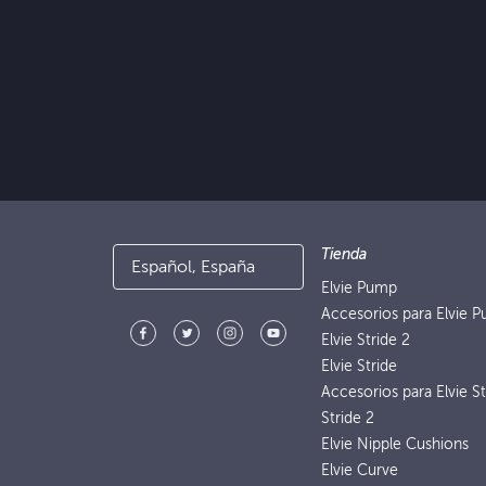
Tienda
Español, España
Elvie Pump
Accesorios para Elvie 
Elvie Stride 2
Elvie Stride
Accesorios para Elvie St
Stride 2
Elvie Nipple Cushions
Elvie Curve