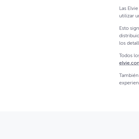
Las Elvi
utilizar 
Esto sign
distribu
los detal
Todos los
elvie.co
También
experienc