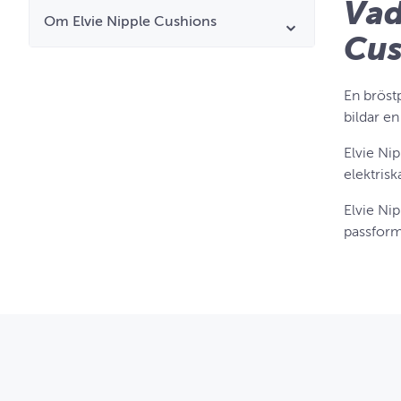
Vad
Om Elvie Nipple Cushions
Cus
En bröstp
bildar e
Elvie Nip
elektrisk
Elvie Ni
passform