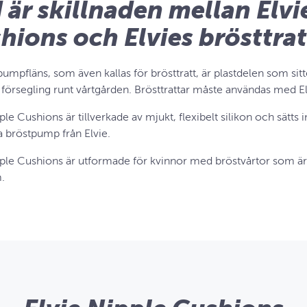
 är skillnaden mellan Elvi
hions och Elvies brösttrat
umpfläns, som även kallas för brösttratt, är plastdelen som sitt
n försegling runt vårtgården. Brösttrattar måste användas med E
ple Cushions är tillverkade av mjukt, flexibelt silikon och sätts 
a bröstpump från Elvie.
pple Cushions är utformade för kvinnor med bröstvårtor som ä
.