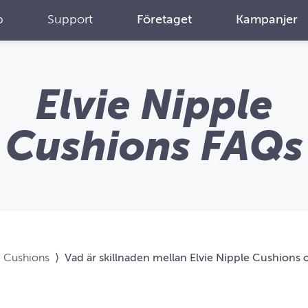
p
Support
Företaget
Kampanjer
Elvie Nipple
Cushions FAQs
e Cushions
⟩
Vad är skillnaden mellan Elvie Nipple Cushions o