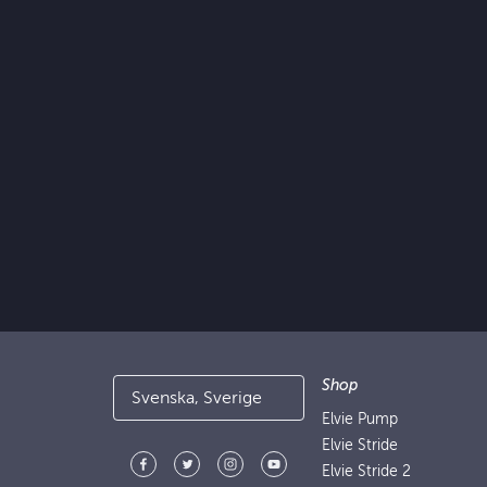
Shop
Svenska, Sverige
Elvie Pump
Elvie Stride
Elvie Stride 2