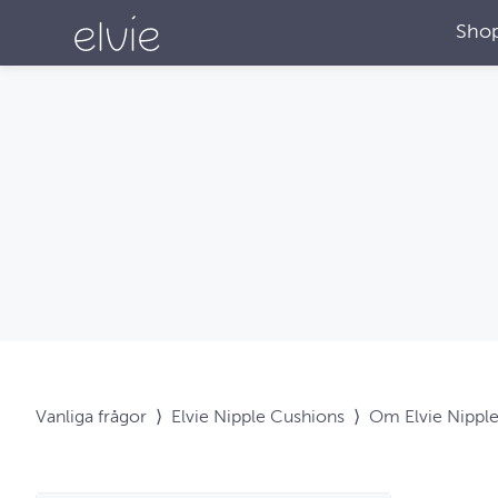
Sho
Vanliga frågor
⟩
Elvie Nipple Cushions
⟩
Om Elvie Nippl