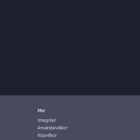
Mer
Integritet
Användarvillkor
Köpvillkor