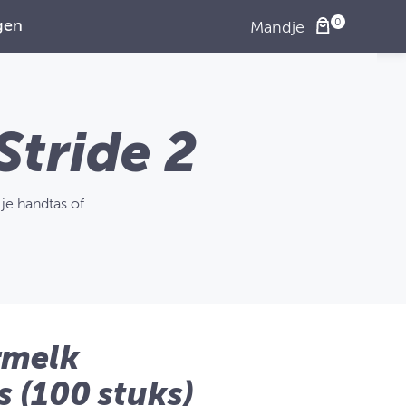
gen
Mandje
Stride 2
je handtas of
rmelk
 (100 stuks)