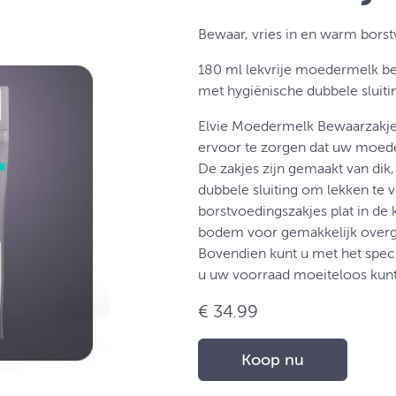
Bewaar, vries in en warm bors
180 ml lekvrije moedermelk bew
met hygiënische dubbele sluiti
Elvie Moedermelk Bewaarzakjes
ervoor te zorgen dat uw moede
De zakjes zijn gemaakt van dik,
dubbele sluiting om lekken te 
borstvoedingszakjes plat in de 
bodem voor gemakkelijk overgi
Bovendien kunt u met het speci
u uw voorraad moeiteloos kun
€ 34.99
Koop nu