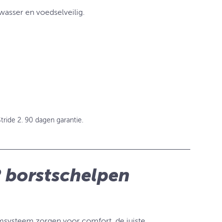
wasser en voedselveilig.
tride 2. 90 dagen garantie.
 2 borstschelpen
systeem zorgen voor comfort, de juiste