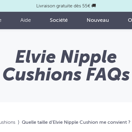
Livraison gratuite dès 55€ 🚚
e
Aide
Société
Nouveau
O
Elvie Nipple
Cushions FAQs
Cushions
⟩
Quelle taille d'Elvie Nipple Cushion me convient ?