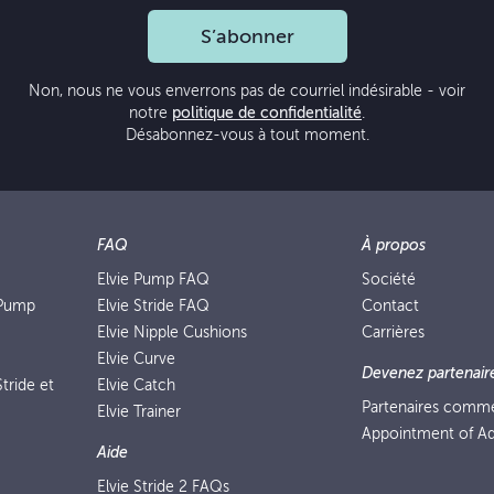
S’abonner
Non, nous ne vous enverrons pas de courriel indésirable - voir
notre
politique de confidentialité
.
Désabonnez-vous à tout moment.
FAQ
À propos
Elvie Pump FAQ
Société
 Pump
Elvie Stride FAQ
Contact
Elvie Nipple Cushions
Carrières
Elvie Curve
Devenez partenair
tride et
Elvie Catch
Partenaires comm
Elvie Trainer
Appointment of Ad
Aide
Elvie Stride 2 FAQs