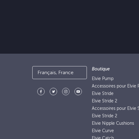
Boutique
Français, France
Elvie Pump
Accessoires pour Elvie
Elvie Stride
Elvie Stride 2
Accessoires pour Elvie S
Elvie Stride 2
Elvie Nipple Cushions
Elvie Curve
Elvie Catch