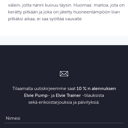
välein, jotta nänni kuivuu täysin. Huomaa: maitoa, jota on
kerätty pitkään ja joka on jätetty huoneenlämpöön liian
pitkäksi aikaa, ei saa syöttää vauvalle.
Tilaamalla uutiskirjeemme saat
10 %:n alennuksen
Elvie Pump
- ja
Elvie Trainer
‑tilauksista
sekä erikoistarjouksia ja päivityksiä.