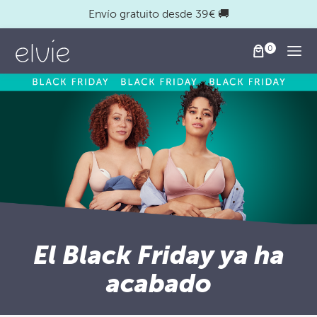
Envío gratuito desde 39€ 🚚
Togg
El Black Friday ya ha
acabado