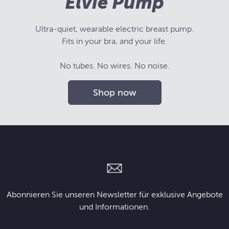
Elvie Pump
Ultra-quiet, wearable electric breast pump.
Fits in your bra, and your life.
No tubes. No wires. No noise.
Shop now
Abonnieren Sie unseren Newsletter für exklusive Angebote
und Informationen.