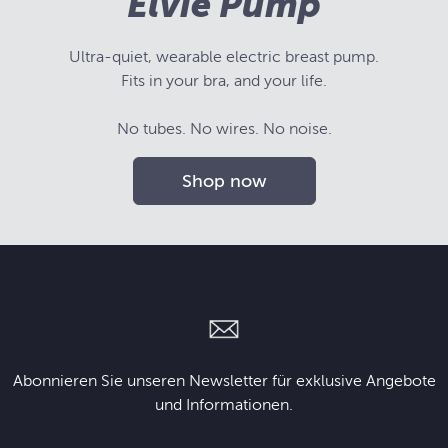
Elvie Pump
Ultra-quiet, wearable electric breast pump.
Fits in your bra, and your life.
No tubes. No wires. No noise.
Shop now
Abonnieren Sie unseren Newsletter für exklusive Angebote
und Informationen.