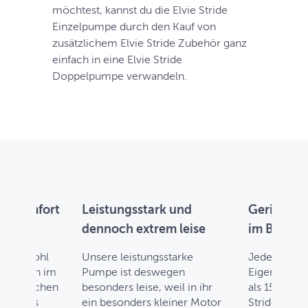
möchtest, kannst du die Elvie Stride
Einzelpumpe durch den Kauf von
zusätzlichem Elvie Stride Zubehör ganz
einfach in eine Elvie Stride
Doppelpumpe verwandeln.
en Komfort
Leistungsstark und
Geringes 
dennoch extrem leise
im BH zu 
fen sowohl
Unsere leistungsstarke
Jede Schale
 als auch im
Pumpe ist deswegen
Eigengewic
rmöglichen
besonders leise, weil in ihr
als 150 g, w
ortables
ein besonders kleiner Motor
Stride sich 