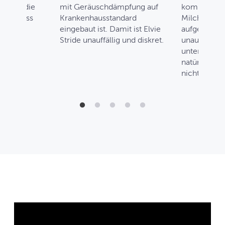
önnen die
mit Geräuschdämpfung auf
kompakt anf
ten, dass
Krankenhausstandard
Milch direk
 Ihren
eingebaut ist. Damit ist Elvie
aufgefangen
Stride unauffällig und diskret.
unauffällige
startet.
unter der K
natürlich un
nicht.