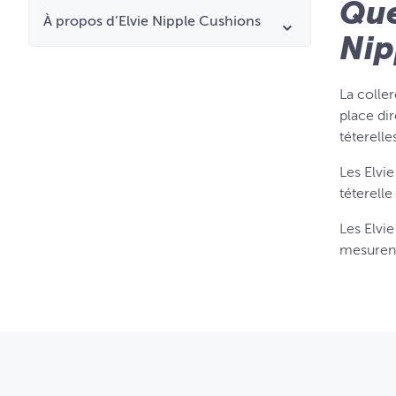
Que
À propos d’Elvie Nipple Cushions
Nip
La coller
place di
téterelle
Les Elvie
téterelle
Les Elvi
mesuren