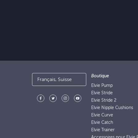
Boutique
Français, Suisse
Elvie Pump
Elvie Stride
Elvie Stride 2
Elvie Nipple Cushions
Elvie Curve
Elvie Catch
Elvie Trainer
Accessoires pour Elvie