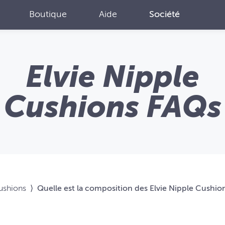
Boutique
Aide
Société
Elvie Nipple
Cushions FAQs
Cushions
⟩
Quelle est la composition des Elvie Nipple Cushio