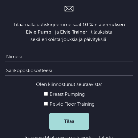
Tilaamalla uutiskirjeemme saat
10 %:n alennuksen
Elvie Pump
- ja
Elvie Trainer
‑tilauksista
sekä erikoistarjouksia ja päivityksiä.
Olen kiinnostunut seuraavista:
Breast Pumping
Pelvic Floor Training
Tilaa
Ei, emme lähetä sinulle roskapostia – tutustu