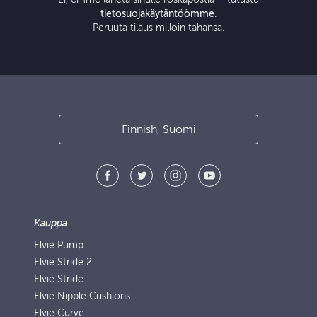
tietosuojakäytäntöömme
.
Peruuta tilaus milloin tahansa.
Finnish, Suomi
Kauppa
Elvie Pump
Elvie Stride 2
Elvie Stride
Elvie Nipple Cushions
Elvie Curve