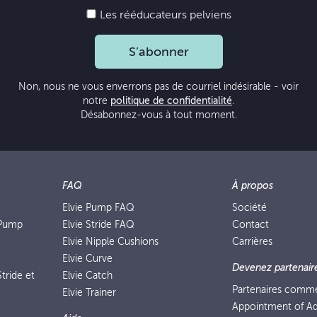
Les rééducateurs pelviens
S’abonner
Non, nous ne vous enverrons pas de courriel indésirable - voir
notre
politique de confidentialité
.
Désabonnez-vous à tout moment.
FAQ
À propos
Elvie Pump FAQ
Société
 Pump
Elvie Stride FAQ
Contact
Elvie Nipple Cushions
Carrières
Elvie Curve
Devenez partenair
tride et
Elvie Catch
Partenaires comm
Elvie Trainer
Appointment of Ad