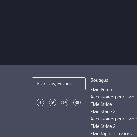
Boutique
Français, France
Elvie Pump
Accessoires pour Elvie
Elvie Stride
Elvie Stride 2
Accessoires pour Elvie S
Elvie Stride 2
Elvie Nipple Cushions