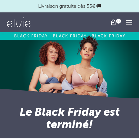
Livraison gratuite dès 55€ 🚚
Togg
Le Black Friday est
terminé!