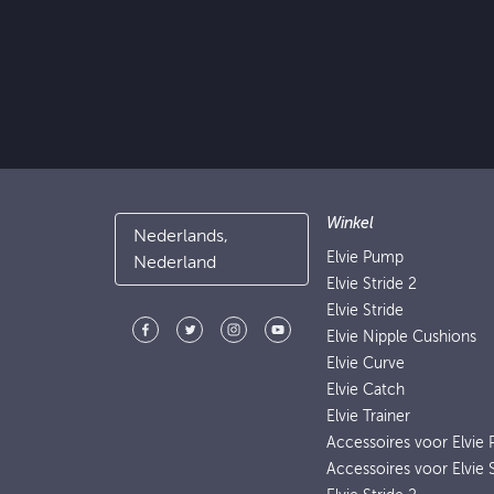
Winkel
Nederlands,
Elvie Pump
Nederland
Elvie Stride 2
Elvie Stride
Elvie Nipple Cushions
Elvie Curve
Elvie Catch
Elvie Trainer
Accessoires voor Elvie
Accessoires voor Elvie 