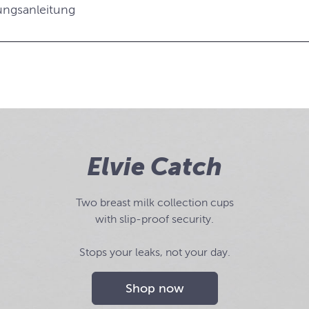
ngsanleitung
Elvie Catch
Two breast milk collection cups
with slip-proof security.
Stops your leaks, not your day.
Shop now