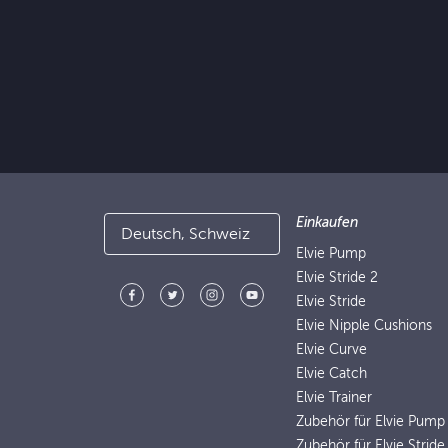
Einkaufen
Deutsch, Schweiz
Elvie Pump
Elvie Stride 2
Elvie Stride
Elvie Nipple Cushions
Elvie Curve
Elvie Catch
Elvie Trainer
Zubehör für Elvie Pump
Zubehör für Elvie Stride